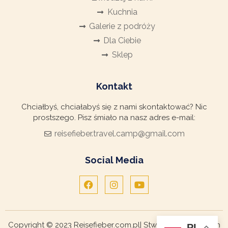
Kuchnia
Galerie z podróży
Dla Ciebie
Sklep
Kontakt
Chciałbyś, chciałabyś się z nami skontaktować? Nic
prostszego. Pisz śmiało na nasz adres e-mail:
reisefieber.travel.camp@gmail.com
Social Media
Copyright © 2023 Reisefieber.com.pl| Stworzone w ramach
PL